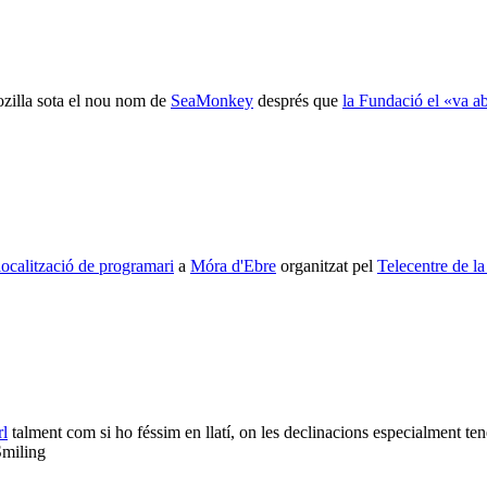
Mozilla sota el nou nom de
SeaMonkey
després que
la Fundació el «va 
 localització de programari
a
Móra d'Ebre
organitzat pel
Telecentre de l
rl
talment com si ho féssim en llatí, on les declinacions especialment te