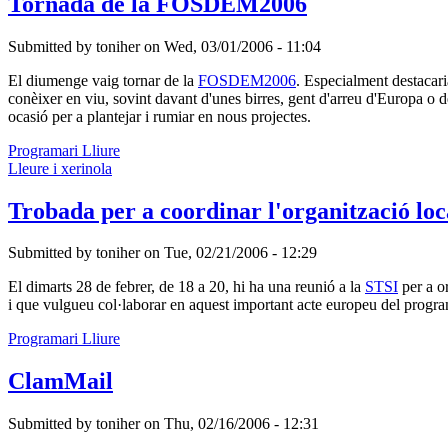
Tornada de la FOSDEM2006
Submitted by
toniher
on
Wed, 03/01/2006 - 11:04
El diumenge vaig tornar de la
FOSDEM2006
. Especialment destacari
conèixer en viu, sovint davant d'unes birres, gent d'arreu d'Europa o
ocasió per a plantejar i rumiar en nous projectes.
Programari Lliure
Lleure i xerinola
Trobada per a coordinar l'organització l
Submitted by
toniher
on
Tue, 02/21/2006 - 12:29
El dimarts 28 de febrer, de 18 a 20, hi ha una reunió a la
STSI
per a or
i que vulgueu col·laborar en aquest important acte europeu del program
Programari Lliure
ClamMail
Submitted by
toniher
on
Thu, 02/16/2006 - 12:31