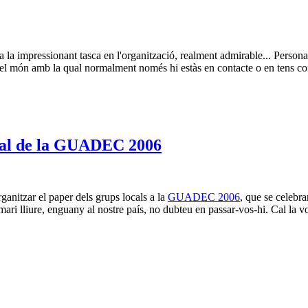
a la impressionant tasca en l'organització, realment admirable... Persona
 del món amb la qual normalment només hi estàs en contacte o en tens c
ocal de la GUADEC 2006
ganitzar el paper dels grups locals a la
GUADEC 2006
, que se celebr
ari lliure, enguany al nostre país, no dubteu en passar-vos-hi. Cal la vo