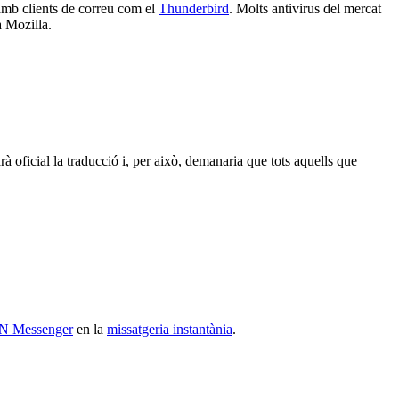
 amb clients de correu com el
Thunderbird
. Molts antivirus del mercat
a Mozilla.
à oficial la traducció i, per això, demanaria que tots aquells que
 Messenger
en la
missatgeria instantània
.