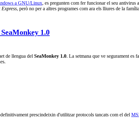
indows a GNU/Linux
, es pregunten com fer funcionar el seu antivirus
 Express
, però no per a altres programes com ara els lliures de la famíli
l SeaMonkey 1.0
et de llengua del
SeaMonkey 1.0
. La setmana que ve segurament es far
es.
definitivament prescindeixin d'utilitzar protocols tancats com el del
MSN