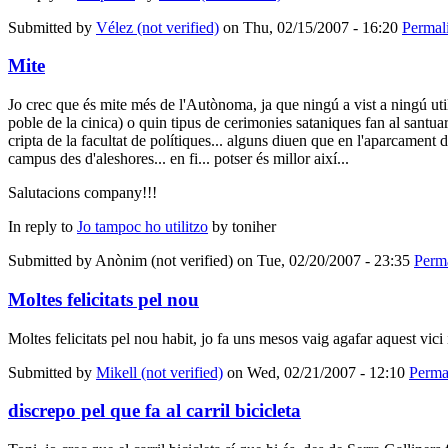
Submitted by
Vélez (not verified)
on Thu, 02/15/2007 - 16:20
Permal
Mite
Jo crec que és mite més de l'Autònoma, ja que ningú a vist a ningú util
poble de la cinica) o quin tipus de cerimonies sataniques fan al santuari
cripta de la facultat de polítiques... alguns diuen que en l'aparcament de
campus des d'aleshores... en fi... potser és millor així...
Salutacions company!!!
In reply to
Jo tampoc ho utilitzo
by
toniher
Submitted by
Anònim (not verified)
on Tue, 02/20/2007 - 23:35
Perm
Moltes felicitats pel nou
Moltes felicitats pel nou habit, jo fa uns mesos vaig agafar aquest vici
Submitted by
Mikell (not verified)
on Wed, 02/21/2007 - 12:10
Perma
discrepo pel que fa al carril bicicleta