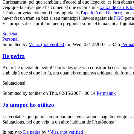
Curiosament, pel que semblaria d'acord al que llegeixo, es farà aban
veig que fa anys que s'ha comentat que es faria una
xarxa de carrils b
L'única novetat evident, i benvinguda, és l'
aparició del Biciberg
, un e
haver fet un tram en bici al seu municipi i llavors agafat els
FGC
per a
Els propers dies aprofitaré per a preguntar sobre el tema tant a l'ajuntam
Societat
Personal
Submitted by
Vélez (not verified)
on Wed, 02/14/2007 - 23:56
Permal
De pedra
Ara m'he quedat de pedra!! Porto des que van construïr la cosa aquesta 
amb algú que si que ho fa, ara quan els companys critíquen de forma rial
Salutacions!
Submitted by
toniher
on Thu, 02/15/2007 - 00:14
Permalink
Jo tampoc ho utilitzo
La veritat és que jo no l'empro tampoc, encara que l'hagi benvingut... d
Salutacions, pel que veig, a un altre habitant de l'Autònoma!
In reply to
De pedra
by
Vélez (not verified)