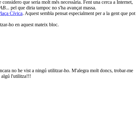
considero que seria molt més necessària. Fent una cerca a Internet,
UAB
... pel que diria tampoc no s'ha avançat massa.
laça Cívica
. Aquest sembla pensat especialment per a la gent que pot
litzar-ho en aquest mateix bloc.
encara no he vist a ningú utilitzar-ho. M'alegra molt doncs, trobar-me
lgú l'utilitza!!!