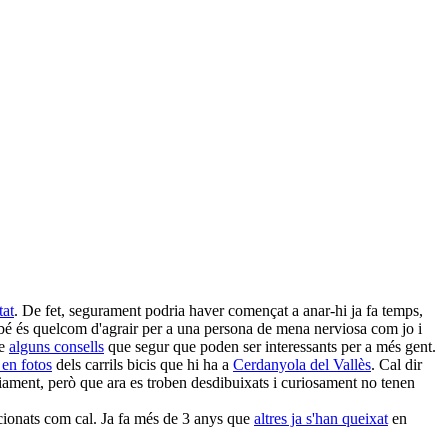
tat
. De fet, segurament podria haver començat a anar-hi ja fa temps,
mbé és quelcom d'agrair per a una persona de mena nerviosa com jo i
me
alguns consells
que segur que poden ser interessants per a més gent.
 en fotos
dels carrils bicis que hi ha a
Cerdanyola del Vallès
. Cal dir
àriament, però que ara es troben desdibuixats i curiosament no tenen
dicionats com cal. Ja fa més de 3 anys que
altres ja s'han queixat
en