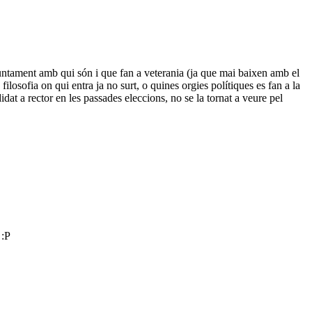
, juntament amb qui són i que fan a veterania (ja que mai baixen amb el
filosofia on qui entra ja no surt, o quines orgies polítiques es fan a la
ndidat a rector en les passades eleccions, no se la tornat a veure pel
 :P