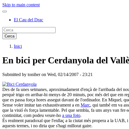
Skip to main content
El Cau del Drac
Inici
En bici per Cerdanyola del Vall
Submitted by
toniher
on
Wed, 02/14/2007 - 23:21
Des de fa unes setmanes, aproximadament d'ençà de l'arribada del no
perquè trigo en arribar-hi menys de 20 minuts, poc més del que em rep
que es passa força hores assegut davant de l'ordinador. En Miquel, que
Sense voler imitar tan exhaustivament a en
Marc
, qui també em va ass
que la visió és força lamentable. Pel que sembla, fa uns anys van fer-s
continüitat, com podeu veure-ho
a una foto
.
És realment paradoxal que l'enllaç a la ciutat més propera a la UAB, i 
aquests termes, i no diria que s'hagi millorat gaire.