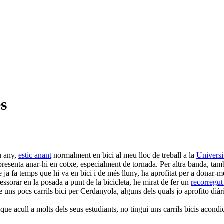
ès
u any,
estic anant
normalment en bici al meu lloc de treball a la
Universi
resenta anar-hi en cotxe, especialment de tornada. Per altra banda, ta
 ja fa temps que hi va en bici i de més lluny, ha aprofitat per a donar-
essorar en la posada a punt de la bicicleta, he mirat de fer un
recorregut
e uns pocs carrils bici per Cerdanyola, alguns dels quals jo aprofito di
que acull a molts dels seus estudiants, no tingui uns carrils bicis acon