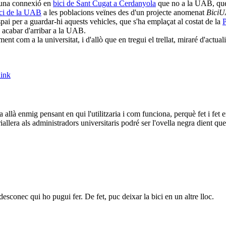
s una connexió en
bici de Sant Cugat a Cerdanyola
que no a la UAB, que 
ici de la UAB
a les poblacions veïnes des d'un projecte anomenat
Bici
spai per a guardar-hi aquests vehicles, que s'ha emplaçat al costat de la
P
 acabar d'arribar a la UAB.
ent com a la universitat, i d'allò que en tregui el trellat, miraré d'actua
ink
allà enmig pensant en qui l'utilitzaria i com funciona, perquè fet i fet 
lera als administradors universitaris podré ser l'ovella negra dient que a
esconec qui ho pugui fer. De fet, puc deixar la bici en un altre lloc.