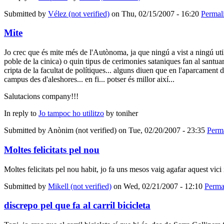
Submitted by
Vélez (not verified)
on Thu, 02/15/2007 - 16:20
Permal
Mite
Jo crec que és mite més de l'Autònoma, ja que ningú a vist a ningú util
poble de la cinica) o quin tipus de cerimonies sataniques fan al santuari
cripta de la facultat de polítiques... alguns diuen que en l'aparcament de
campus des d'aleshores... en fi... potser és millor així...
Salutacions company!!!
In reply to
Jo tampoc ho utilitzo
by
toniher
Submitted by
Anònim (not verified)
on Tue, 02/20/2007 - 23:35
Perm
Moltes felicitats pel nou
Moltes felicitats pel nou habit, jo fa uns mesos vaig agafar aquest vici
Submitted by
Mikell (not verified)
on Wed, 02/21/2007 - 12:10
Perma
discrepo pel que fa al carril bicicleta