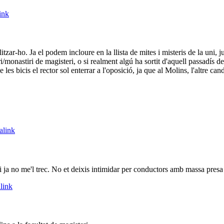
ink
itzar-ho. Ja el podem incloure en la llista de mites i misteris de la uni
/monastiri de magisteri, o si realment algú ha sortit d'aquell passadís de 
 les bicis el rector sol enterrar a l'oposició, ja que al Molins, l'altre ca
alink
 i ja no me'l trec. No et deixis intimidar per conductors amb massa presa
link