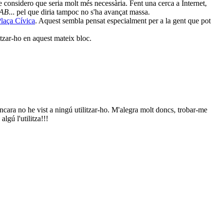
considero que seria molt més necessària. Fent una cerca a Internet,
UAB
... pel que diria tampoc no s'ha avançat massa.
laça Cívica
. Aquest sembla pensat especialment per a la gent que pot
litzar-ho en aquest mateix bloc.
encara no he vist a ningú utilitzar-ho. M'alegra molt doncs, trobar-me
lgú l'utilitza!!!