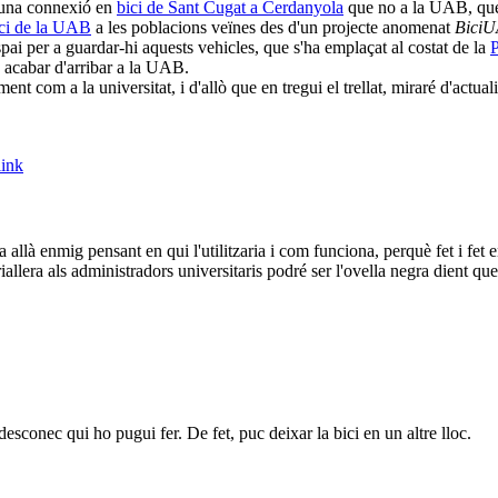
s una connexió en
bici de Sant Cugat a Cerdanyola
que no a la UAB, que 
ici de la UAB
a les poblacions veïnes des d'un projecte anomenat
Bici
spai per a guardar-hi aquests vehicles, que s'ha emplaçat al costat de la
P
 acabar d'arribar a la UAB.
ent com a la universitat, i d'allò que en tregui el trellat, miraré d'actua
ink
allà enmig pensant en qui l'utilitzaria i com funciona, perquè fet i fet 
lera als administradors universitaris podré ser l'ovella negra dient que a
esconec qui ho pugui fer. De fet, puc deixar la bici en un altre lloc.