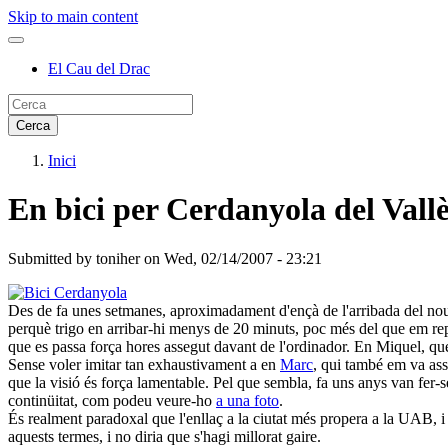
Skip to main content
El Cau del Drac
Inici
En bici per Cerdanyola del Vall
Submitted by
toniher
on
Wed, 02/14/2007 - 23:21
Des de fa unes setmanes, aproximadament d'ençà de l'arribada del no
perquè trigo en arribar-hi menys de 20 minuts, poc més del que em rep
que es passa força hores assegut davant de l'ordinador. En Miquel, que
Sense voler imitar tan exhaustivament a en
Marc
, qui també em va ass
que la visió és força lamentable. Pel que sembla, fa uns anys van fer-s
continüitat, com podeu veure-ho
a una foto
.
És realment paradoxal que l'enllaç a la ciutat més propera a la UAB, i 
aquests termes, i no diria que s'hagi millorat gaire.