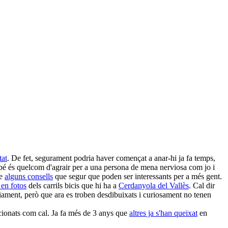
tat
. De fet, segurament podria haver començat a anar-hi ja fa temps,
mbé és quelcom d'agrair per a una persona de mena nerviosa com jo i
me
alguns consells
que segur que poden ser interessants per a més gent.
 en fotos
dels carrils bicis que hi ha a
Cerdanyola del Vallès
. Cal dir
àriament, però que ara es troben desdibuixats i curiosament no tenen
dicionats com cal. Ja fa més de 3 anys que
altres ja s'han queixat
en