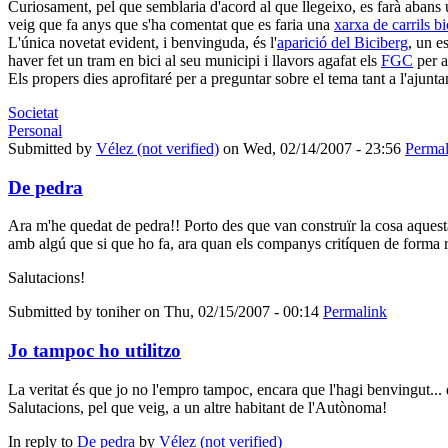
Curiosament, pel que semblaria d'acord al que llegeixo, es farà aban
veig que fa anys que s'ha comentat que es faria una
xarxa de carrils b
L'única novetat evident, i benvinguda, és l'
aparició del Biciberg
, un e
haver fet un tram en bici al seu municipi i llavors agafat els
FGC
per a
Els propers dies aprofitaré per a preguntar sobre el tema tant a l'ajuntam
Societat
Personal
Submitted by
Vélez (not verified)
on Wed, 02/14/2007 - 23:56
Permal
De pedra
Ara m'he quedat de pedra!! Porto des que van construïr la cosa aquesta 
amb algú que si que ho fa, ara quan els companys critíquen de forma rial
Salutacions!
Submitted by
toniher
on Thu, 02/15/2007 - 00:14
Permalink
Jo tampoc ho utilitzo
La veritat és que jo no l'empro tampoc, encara que l'hagi benvingut... d
Salutacions, pel que veig, a un altre habitant de l'Autònoma!
In reply to
De pedra
by
Vélez (not verified)