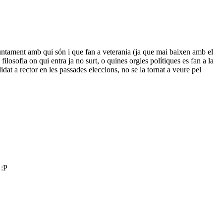
, juntament amb qui són i que fan a veterania (ja que mai baixen amb el
filosofia on qui entra ja no surt, o quines orgies polítiques es fan a la
ndidat a rector en les passades eleccions, no se la tornat a veure pel
 :P