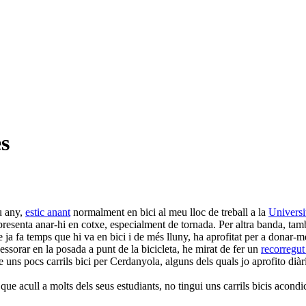
ès
u any,
estic anant
normalment en bici al meu lloc de treball a la
Universi
resenta anar-hi en cotxe, especialment de tornada. Per altra banda, ta
 ja fa temps que hi va en bici i de més lluny, ha aprofitat per a donar-
essorar en la posada a punt de la bicicleta, he mirat de fer un
recorregut
e uns pocs carrils bici per Cerdanyola, alguns dels quals jo aprofito di
que acull a molts dels seus estudiants, no tingui uns carrils bicis acon