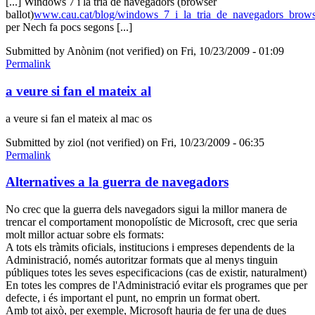
[...] Windows 7 i la tria de navegadors (browser
ballot)
www.cau.cat/blog/windows_7_i_la_tria_de_navegadors_brow
per Nech fa pocs segons [...]
Submitted by
Anònim (not verified)
on Fri, 10/23/2009 - 01:09
Permalink
a veure si fan el mateix al
a veure si fan el mateix al mac os
Submitted by
ziol (not verified)
on Fri, 10/23/2009 - 06:35
Permalink
Alternatives a la guerra de navegadors
No crec que la guerra dels navegadors sigui la millor manera de
trencar el comportament monopolístic de Microsoft, crec que seria
molt millor actuar sobre els formats:
A tots els tràmits oficials, institucions i empreses dependents de la
Administració, només autoritzar formats que al menys tinguin
públiques totes les seves especificacions (cas de existir, naturalment)
En totes les compres de l'Administració evitar els programes que per
defecte, i és important el punt, no emprin un format obert.
Amb tot això, per exemple, Microsoft hauria de fer una de dues