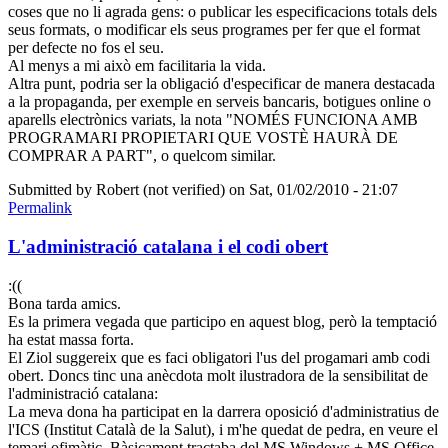
coses que no li agrada gens: o publicar les especificacions totals dels
seus formats, o modificar els seus programes per fer que el format
per defecte no fos el seu.
Al menys a mi això em facilitaria la vida.
Altra punt, podria ser la obligació d'especificar de manera destacada
a la propaganda, per exemple en serveis bancaris, botigues online o
aparells electrònics variats, la nota "NOMÉS FUNCIONA AMB
PROGRAMARI PROPIETARI QUE VOSTÈ HAURÀ DE
COMPRAR A PART", o quelcom similar.
Submitted by
Robert (not verified)
on Sat, 01/02/2010 - 21:07
Permalink
L'administració catalana i el codi obert
:((
Bona tarda amics.
Es la primera vegada que participo en aquest blog, però la temptació
ha estat massa forta.
El Ziol suggereix que es faci obligatori l'us del progamari amb codi
obert. Doncs tinc una anècdota molt ilustradora de la sensibilitat de
l'administració catalana:
La meva dona ha participat en la darrera oposició d'administratius de
l'ICS (Institut Català de la Salut), i m'he quedat de pedra, en veure el
temari ofimàtic. Bàsicament tractaba del MS Windows + MS Office