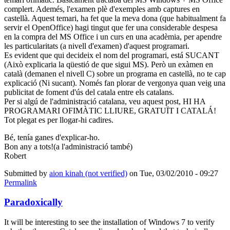
complert. Ademés, l'examen plè d'exemples amb captures en
castellà. Aquest temari, ha fet que la meva dona (que habitualment fa
servir el OpenOffice) hagi tingut que fer una considerable despesa
en la compra del MS Office i un curs en una acadèmia, per apendre
les particularitats (a nivell d'examen) d'aquest programari.
Es evident que qui decideix el nom del programari, está SUCANT
(Això explicaria la qüestió de que sigui MS). Però un exàmen en
català (demanen el nivell C) sobre un programa en castellà, no te cap
explicació (Ni sucant). Només fan plorar de vergonya quan veig una
publicitat de foment d'ús del catala entre els catalans.
Per si algú de l'administració catalana, veu aquest post, HI HA
PROGRAMARI OFIMÀTIC LLIURE, GRATUÏT I CATALÁ!
Tot plegat es per llogar-hi cadires.
Bé, tenía ganes d'explicar-ho.
Bon any a tots!(a l'administració també)
Robert
Submitted by
aion kinah (not verified)
on Tue, 03/02/2010 - 09:27
Permalink
Paradoxically
It will be interesting to see the installation of Windows 7 to verify