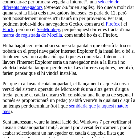
connectar-se per primera vegada a Internet
*, una
selecció de
diferents navegadors
(
browser ballot
en anglès). No queda molt clar
quina serà la llista dels navegadors inclosos, es parla de 12, però
molt possiblement només n'hi haurà un per proveïdor. Per tant,
podríem trobar-hi dos navegadors Gecko, com ara el
Firefox
i el
Flock
, però no el
SeaMonkey
, perquè aquest darrer es tracta d'una
marca de registrada de Mozilla
, com també ho és el Firefox.
Hi ha hagut cert rebombori sobre si la pantalla que oferirà la tria es
trobarà en el propi navegador Internet Explorer 8 ja instal·lat, o bé si
finalment serà una aplicació apart que es connecta a Internet - i
llavors l'Internet Explorer seria un navegador més a la llista i no
vindria instal·lat tampoc per defecte. Les darreres captures, per això,
farien pensar que sí hi vindrà instal·lat.
Pel que fa a l'usuari catalanoparlant, el llançament d'aquesta nova
versió del sistema operatiu de Microsoft és una altra gerra d'aigua
freda, perquè el català encara s'hi considera una llengua de segona i
només es proporcionarà un pedaç (caldrà veure'n la qualitat) d'aquí a
un temps per determinar (tot i que
semblaria que ja aquest mateix
mes
).
Serà interessant veure la instal·lació del Windows 7 per verificar si
l'usuari catalanoparlant mitjà, aquell poc avesat tècnicament, podrà
acabar seleccionant un navegador en català d'aqueixa llista que