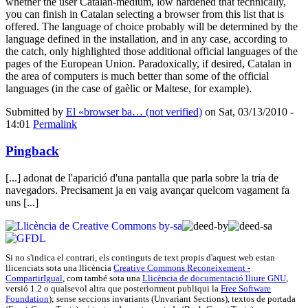
whether the user Catalan-medium, low hardened that technically,
you can finish in Catalan selecting a browser from this list that is
offered. The language of choice probably will be determined by the
language defined in the installation, and in any case, according to
the catch, only highlighted those additional official languages of the
pages of the European Union. Paradoxically, if desired, Catalan in
the area of computers is much better than some of the official
languages (in the case of gaèlic or Maltese, for example).
Submitted by
El «browser ba… (not verified)
on Sat, 03/13/2010 -
14:01
Permalink
Pingback
[...] adonat de l'aparició d'una pantalla que parla sobre la tria de
navegadors. Precisament ja en vaig avançar quelcom vagament fa
uns [...]
Si no s'indica el contrari, els continguts de text propis d'
aquest web
estan
llicenciats sota una llicència
Creative Commons Reconeixement -
CompartirIgual
, com també sota una
Llicència de documentació lliure GNU
,
versió 1.2 o qualsevol altra que posteriorment publiqui la
Free Software
Foundation
); sense seccions invariants (Unvariant Sections), textos de portada