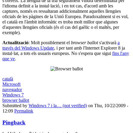
s'ofereix. La llengua de la tria segurament vindrà determinada per
l'idioma definit a la instal·lació, i en tot cas, d'acord amb les
captures, només es ressaltaran addicionalment aquelles llengües
oficials de les pàgines de la Unió Europea. Paradoxalment si es vol,
el català en l'àmbit informàtic es troba molt millor que algunes
d'aquestes llengües oficials (és el cas del gaèlic o el maltès, per
exemple).
Actualització
: Molt possiblement el
browser ballot
s'activarà
a
través del Windows Update
, i per tant amb l'Internet Explorer 8 ja
instal·lat, a tots els usuaris europeus. No s'espera que sigui
fins l'any
que ve
.
català
Microsoft
navegador
Windows 7
browser ballot
Submitted by
Windows 7 i la… (not verified)
on Thu, 10/22/2009 -
12:09
Permalink
Pingback