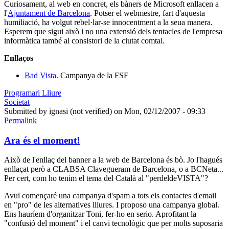
Curiosament, al web en concret, els bàners de Microsoft enllacen a
l'
Ajuntament de Barcelona
. Potser el webmestre, fart d'aquesta
humiliació, ha volgut rebel·lar-se innocentment a la seua manera.
Esperem que sigui això i no una extensió dels tentacles de l'empresa
informàtica també al consistori de la ciutat comtal.
Enllaços
Bad Vista
. Campanya de la FSF
Programari Lliure
Societat
Submitted by
ignasi (not verified)
on Mon, 02/12/2007 - 09:33
Permalink
Ara és el moment!
Això de l'enllaç del banner a la web de Barcelona és bò. Jo l'hagués
enllaçat però a CLABSA Clavegueram de Barcelona, o a BCNeta...
Per cert, com ho tenim el tema del Català al "perdeldeVISTA"?
Avui començaré una campanya d'spam a tots els contactes d'email
en "pro" de les alternatives lliures. I proposo una campanya global.
Ens hauríem d'organitzar Toni, fer-ho en serio. Aprofitant la
"confusió del moment" i el canvi tecnològic que per molts suposaria