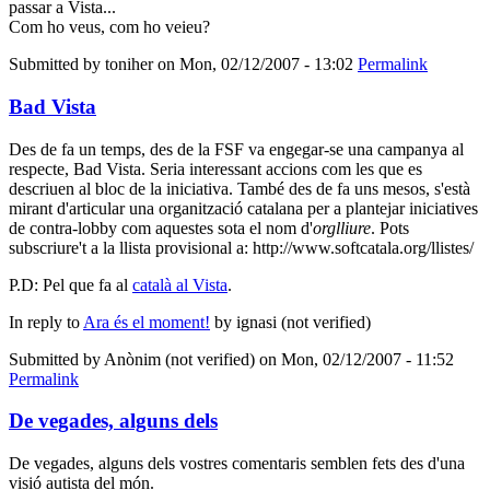
passar a Vista...
Com ho veus, com ho veieu?
Submitted by
toniher
on Mon, 02/12/2007 - 13:02
Permalink
Bad Vista
Des de fa un temps, des de la FSF va engegar-se una campanya al
respecte, Bad Vista. Seria interessant accions com les que es
descriuen al bloc de la iniciativa. També des de fa uns mesos, s'està
mirant d'articular una organització catalana per a plantejar iniciatives
de contra-lobby com aquestes sota el nom d'
orglliure
. Pots
subscriure't a la llista provisional a: http://www.softcatala.org/llistes/
P.D: Pel que fa al
català al Vista
.
In reply to
Ara és el moment!
by
ignasi (not verified)
Submitted by
Anònim (not verified)
on Mon, 02/12/2007 - 11:52
Permalink
De vegades, alguns dels
De vegades, alguns dels vostres comentaris semblen fets des d'una
visió autista del món.