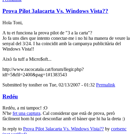
Prova Pilot 3alacarta Vs. Windows Vista??
Hola Toni,
A tu et funciona la prova pilot de "3 a la carta"?
Jo fa uns dies que intento conectar-me i no hi ha manera de veure la
senyal del 3/24. I ha coincidit amb la campanya publicitària del
Windows Vista!!
Això fa tuff a Micro$oft...
http://www.racocatala.cat/forum/llegir.php?
idf=5&fil=2400&pag=1#1383543
Submitted by
toniher
on Tue, 02/13/2007 - 01:32
Permalink
Redéu
Redéu, a mi tampoc! :O
N'he
fet una captura
. Cal considerar que està de prova, però
fàcilment hom hi pot desconfiar amb el bàner que hi ha la dreta :)
In reply to
Prova Pilot 3alacarta Vs. Windows Vista??
by
cortsenc