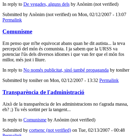
In reply to
De vegades, alguns dels
by
Anònim (not verified)
Submitted by
Anònim (not verified)
on Mon, 02/12/2007 - 13:07
Permalink
Comunisme
Em penso que m'he equivocat abans quan he dit autista... la teva
percepció del món és comunista. I ja sabem que la URSS va
potenciar l'ús dels diversos idiomes i que van fer que el món fos
millor, més just i lliure.
In reply to
No només publicitat, sinó també propaganda
by
toniher
Submitted by
toniher
on Mon, 02/12/2007 - 13:32
Permalink
Transparència de l'administració
Això de la transparència de les administracions no t'agrada massa,
eh? ;) Tu vés sortint per la tangent...
In reply to
Comunisme
by
Anònim (not verified)
Submitted by
cortsenc (not verified)
on Tue, 02/13/2007 - 00:48
Permalink