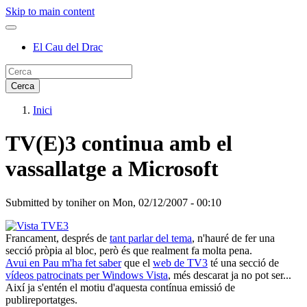
Skip to main content
El Cau del Drac
Inici
TV(E)3 continua amb el
vassallatge a Microsoft
Submitted by
toniher
on
Mon, 02/12/2007 - 00:10
Francament, després de
tant parlar del tema
, n'hauré de fer una
secció pròpia al bloc, però és que realment fa molta pena.
Avui en Pau m'ha fet saber
que el
web de TV3
té una secció de
vídeos patrocinats per Windows Vista
, més descarat ja no pot ser...
Així ja s'entén el motiu d'aquesta contínua emissió de
publireportatges.