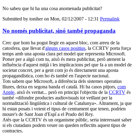
No sabeu que hi ha una cosa anomenada publicitat?
Submitted by
toniher
on Mon, 02/12/2007 - 12:31
Permalink
No només publicitat, sinó també propaganda
Crec que hom ha pogut llegir en aquest bloc, com arreu de la
catosfera, que llevat d'
alguns casos positius
, la CCRTV porta força
temps amb una aposta clara pel model que representa Microsoft.
Potser per a algú com tu, això és mera publicitat, però atenent la
influència d'aquest mitjà i les implicacions pel que fa a un model de
societat concret, per a gent com jo és directament una aposta
propagandística, com ho és també en l'aspecte nacional.
Tots sabem que Microsoft, a diferència dels sistemes operatius
lliures, deixa en segona banda el català. Hi ha casos pitjors,
com
Apple
, això és veritat... però en principi l'objectiu de la
CCRTV
és
també «difondre productes audiovisuals tot vetllant per la
normalització lingüística i cultural de Catalunya». Altrament, ja que
hi estan posats i veient el tipus de centrament que tenen, podrien
moure's de Sant Joan d'Espí a el Prado del Rey.
Atès que la CCRTV és un organisme públic, seria interessant saber
si els ciutadans podem veure on queden reflectits aquest tipus de
contractes.