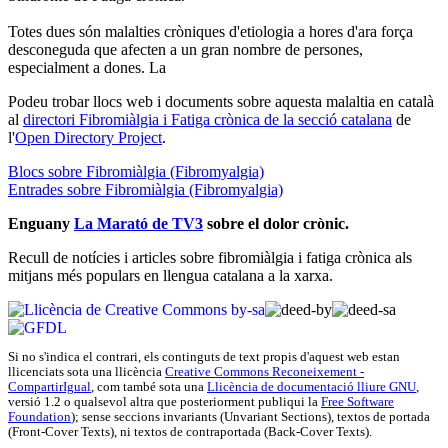
Totes dues són malalties cròniques d'etiologia a hores d'ara força
desconeguda que afecten a un gran nombre de persones,
especialment a dones. La
Podeu trobar llocs web i documents sobre aquesta malaltia en català
al
directori Fibromiàlgia i Fatiga crònica de la secció catalana
de
l'
Open Directory Project
.
Blocs sobre Fibromiàlgia (Fibromyalgia)
Entrades sobre Fibromiàlgia (Fibromyalgia)
Enguany
La Marató de TV3
sobre el dolor crònic.
Recull de notícies i articles sobre fibromiàlgia i fatiga crònica als
mitjans més populars en llengua catalana a la xarxa.
Si no s'indica el contrari, els continguts de text propis d'
aquest web
estan
llicenciats sota una llicència
Creative Commons Reconeixement -
CompartirIgual
, com també sota una
Llicència de documentació lliure GNU
,
versió 1.2 o qualsevol altra que posteriorment publiqui la
Free Software
Foundation
); sense seccions invariants (Unvariant Sections), textos de portada
(Front-Cover Texts), ni textos de contraportada (Back-Cover Texts).