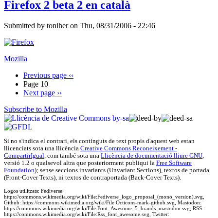
Firefox 2 beta 2 en català
Submitted by
toniher
on
Thu, 08/31/2006 - 22:46
Mozilla
Previous page
‹‹
Page 10
Next page
››
Subscribe to Mozilla
Si no s'indica el contrari, els continguts de text propis d'
aquest web
estan
llicenciats sota una llicència
Creative Commons Reconeixement -
CompartirIgual
, com també sota una
Llicència de documentació lliure GNU
,
versió 1.2 o qualsevol altra que posteriorment publiqui la
Free Software
Foundation
); sense seccions invariants (Unvariant Sections), textos de portada
(Front-Cover Texts), ni textos de contraportada (Back-Cover Texts).
Logos utilitzats: Fediverse:
https://commons.wikimedia.org/wiki/File:Fediverse_logo_proposal_(mono_version).svg,
Github: https://commons.wikimedia.org/wiki/File:Octicons-mark-github.svg, Mastodon:
https://commons.wikimedia.org/wiki/File:Font_Awesome_5_brands_mastodon.svg, RSS:
https://commons.wikimedia.org/wiki/File:Rss_font_awesome.svg, Twitter: