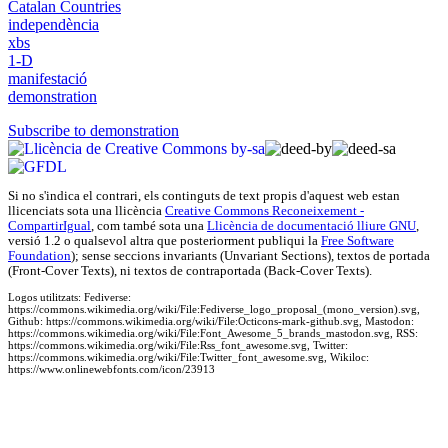
Catalan Countries
independència
xbs
1-D
manifestació
demonstration
Subscribe to demonstration
Si no s'indica el contrari, els continguts de text propis d'
aquest web
estan
llicenciats sota una llicència
Creative Commons Reconeixement -
CompartirIgual
, com també sota una
Llicència de documentació lliure GNU
,
versió 1.2 o qualsevol altra que posteriorment publiqui la
Free Software
Foundation
); sense seccions invariants (Unvariant Sections), textos de portada
(Front-Cover Texts), ni textos de contraportada (Back-Cover Texts).
Logos utilitzats: Fediverse:
https://commons.wikimedia.org/wiki/File:Fediverse_logo_proposal_(mono_version).svg,
Github: https://commons.wikimedia.org/wiki/File:Octicons-mark-github.svg, Mastodon:
https://commons.wikimedia.org/wiki/File:Font_Awesome_5_brands_mastodon.svg, RSS:
https://commons.wikimedia.org/wiki/File:Rss_font_awesome.svg, Twitter:
https://commons.wikimedia.org/wiki/File:Twitter_font_awesome.svg, Wikiloc:
https://www.onlinewebfonts.com/icon/23913