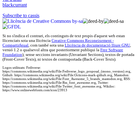
blackcurrant
Subscribe to cassis
Si no s'indica el contrari, els continguts de text propis d'
aquest web
estan
llicenciats sota una llicència
Creative Commons Reconeixement -
CompartirIgual
, com també sota una
Llicència de documentació lliure GNU
,
versió 1.2 o qualsevol altra que posteriorment publiqui la
Free Software
Foundation
); sense seccions invariants (Unvariant Sections), textos de portada
(Front-Cover Texts), ni textos de contraportada (Back-Cover Texts).
Logos utilitzats: Fediverse:
https://commons.wikimedia.org/wiki/File:Fediverse_logo_proposal_(mono_version).svg,
Github: https://commons.wikimedia.org/wiki/File:Octicons-mark-github.svg, Mastodon:
https://commons.wikimedia.org/wiki/File:Font_Awesome_5_brands_mastodon.svg, RSS:
https://commons.wikimedia.org/wiki/File:Rss_font_awesome.svg, Twitter:
https://commons.wikimedia.org/wiki/File:Twitter_font_awesome.svg, Wikiloc:
https://www.onlinewebfonts.com/icon/23913