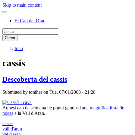
Skip to main content
El Cau del Drac
Inici
cassis
Descoberta del cassís
Submitted by
toniher
on
Tue, 07/01/2008 - 21:28
Aquest cap de setmana he pogut gaudir d'una
magnífica festa de
noces
a la Vall d'Aran.
cassis
vall d'aran
val d'aran