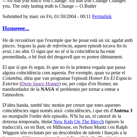
-- All that you touch You Change. All that you Change Changes
you. The only lasting truth is Change -- O.Butler
Submitted by
marc
on Fri, 01/30/2004 - 00:11
Permalink
Homeeee...
He de reconèixer que l'exemple que he posat està un xic agafat amb
pinces. Segons la
guia de referència
, aquest episodi tocava fer-lo
avui, i no ahir. O sigui que no sé si la coïncidència ha estat
premeditada, o bé fruit del desgavell que es porten últimament.
El que sí que és segur, és que no és la primera vegada que passa
alguna coïncidència com aquesta. Per exemple, quan va petar el
Columbia
, diria que van programar l'episodi
Homer En El Espacio
Exterior
(
Deep Space Homer
) on, per culpa d'en Homer, un
transbordador de la
NASA
té problemes per tornar a entrar a
l'atmosfera.
D'altra banda, també tinc motius per creure que totes aquestes
coïncidències sigui només això: coïncidències, i que els d'
Antena 3
no
manipulin
l'ordre dels episodis. N'hi ha un, el catorzè de la
dotzena temporada, titulat
New Kids On The Blecch
(ignoro la
traducció), on en Bart, en Milhouse, en Nelson Muntz i en Ralph
Wiggum són reclutats per un descobridor de talents i llançats a la