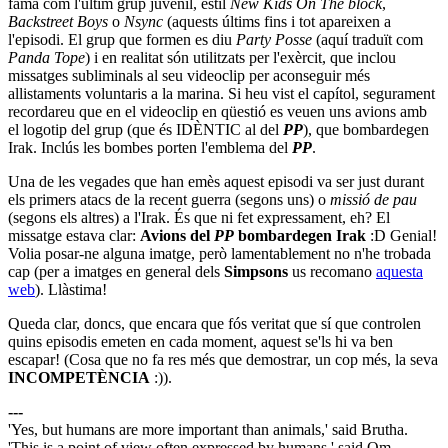
fama com l'últim grup juvenil, estil
New Kids On The block
,
Backstreet Boys
o
Nsync
(aquests últims fins i tot apareixen a
l'episodi. El grup que formen es diu
Party Posse
(aquí traduït com
Panda Tope
) i en realitat són utilitzats per l'exèrcit, que inclou
missatges subliminals al seu videoclip per aconseguir més
allistaments voluntaris a la marina. Si heu vist el capítol, segurament
recordareu que en el videoclip en qüestió es veuen uns avions amb
el logotip del grup (que és IDÈNTIC al del
PP
), que bombardegen
Irak. Inclús les bombes porten l'emblema del
PP
.
Una de les vegades que han emès aquest episodi va ser just durant
els primers atacs de la recent guerra (segons uns) o
missió de pau
(segons els altres) a l'Irak. És que ni fet expressament, eh? El
missatge estava clar:
Avions del
PP
bombardegen Irak
:D Genial!
Volia posar-ne alguna imatge, però lamentablement no n'he trobada
cap (per a imatges en general dels
Simpsons
us recomano
aquesta
web
). Llàstima!
Queda clar, doncs, que encara que fós veritat que sí que controlen
quins episodis emeten en cada moment, aquest se'ls hi va ben
escapar! (Cosa que no fa res més que demostrar, un cop més, la seva
INCOMPETÈNCIA
:)).
---
'Yes, but humans are more important than animals,' said Brutha.
'This is a point of view often expressed by humans,' said Om.