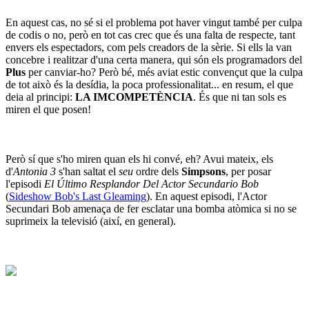
En aquest cas, no sé si el problema pot haver vingut també per culpa
de codis o no, però en tot cas crec que és una falta de respecte, tant
envers els espectadors, com pels creadors de la sèrie. Si ells la van
concebre i realitzar d'una certa manera, qui són els programadors del
Plus
per canviar-ho? Però bé, més aviat estic convençut que la culpa
de tot això és la desídia, la poca professionalitat... en resum, el que
deia al principi:
LA IMCOMPETÈNCIA
. És que ni tan sols es
miren el que posen!
Però sí que s'ho miren quan els hi convé, eh? Avui mateix, els
d'
Antonia 3
s'han saltat el
seu
ordre dels
Simpsons
, per posar
l'episodi
El Último Resplandor Del Actor Secundario Bob
(
Sideshow Bob's Last Gleaming
). En aquest episodi, l'Actor
Secundari Bob amenaça de fer esclatar una bomba atòmica si no se
suprimeix la televisió (així, en general).