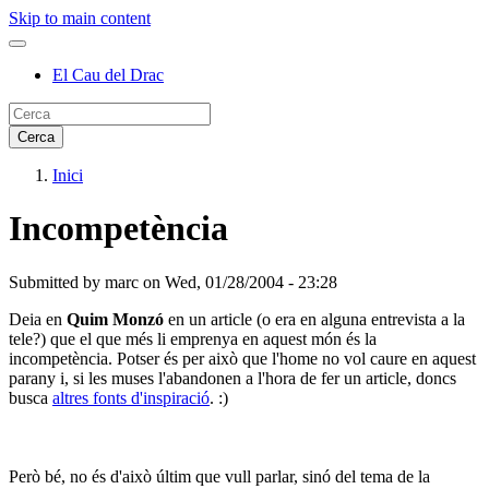
Skip to main content
El Cau del Drac
Inici
Incompetència
Submitted by
marc
on
Wed, 01/28/2004 - 23:28
Deia en
Quim Monzó
en un article (o era en alguna entrevista a la
tele?) que el que més li emprenya en aquest món és la
incompetència. Potser és per això que l'home no vol caure en aquest
parany i, si les muses l'abandonen a l'hora de fer un article, doncs
busca
altres fonts d'inspiració
. :)
Però bé, no és d'això últim que vull parlar, sinó del tema de la