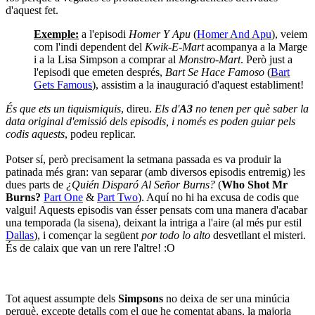
d'aquest fet.
Exemple:
a l'episodi
Homer Y Apu
(
Homer And Apu
), veiem
com l'indi dependent del
Kwik-E-Mart
acompanya a la Marge
i a la Lisa Simpson a comprar al
Monstro-Mart
. Però just a
l'episodi que emeten després,
Bart Se Hace Famoso
(
Bart
Gets Famous
), assistim a la inauguració d'aquest establiment!
És que ets un tiquismiquis
, direu.
Els d'
A3
no tenen per què saber la
data original d'emissió dels episodis, i només es poden guiar pels
codis aquests
, podeu replicar.
Potser sí, però precisament la setmana passada es va produir la
patinada més gran: van separar (amb diversos episodis entremig) les
dues parts de
¿Quién Disparó Al Señor Burns?
(
Who Shot Mr
Burns?
Part One
&
Part Two
). Aquí no hi ha excusa de codis que
valgui! Aquests episodis van ésser pensats com una manera d'acabar
una temporada (la sisena), deixant la intriga a l'aire (al més pur estil
Dallas
), i començar la següent
por todo lo alto
desvetllant el misteri.
És de calaix que van un rere l'altre! :O
Tot aquest assumpte dels
Simpsons
no deixa de ser una minúcia
perquè, excepte detalls com el que he comentat abans, la majoria