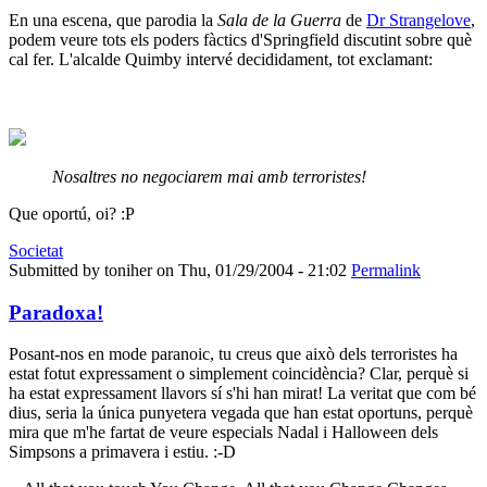
En una escena, que parodia la
Sala de la Guerra
de
Dr Strangelove
,
podem veure tots els poders fàctics d'Springfield discutint sobre què
cal fer. L'alcalde Quimby intervé decididament, tot exclamant:
Nosaltres no negociarem mai amb terroristes!
Que oportú, oi? :P
Societat
Submitted by
toniher
on Thu, 01/29/2004 - 21:02
Permalink
Paradoxa!
Posant-nos en mode paranoic, tu creus que això dels terroristes ha
estat fotut expressament o simplement coincidència? Clar, perquè si
ha estat expressament llavors sí s'hi han mirat! La veritat que com bé
dius, seria la única punyetera vegada que han estat oportuns, perquè
mira que m'he fartat de veure especials Nadal i Halloween dels
Simpsons a primavera i estiu. :-D