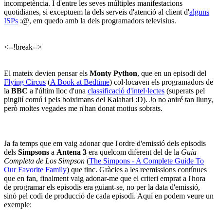
incompetència. I d'entre les seves múltiples manifestacions
quotidianes, si exceptuem la dels serveis d'atenció al client d'
alguns
ISPs
:@, em quedo amb la dels programadors televisius.
<--!break-->
El mateix devien pensar els
Monty Python
, que en un episodi del
Flying Circus
(
A Book at Bedtime
) col·locaven els programadors de
la
BBC
a l'últim lloc d'una
classificació d'intel·lectes
(superats pel
pingüí comú i pels boiximans del Kalahari :D). Jo no aniré tan lluny,
però moltes vegades me n'han donat motius sobrats.
Ja fa temps que em vaig adonar que l'ordre d'emissió dels episodis
dels
Simpsons
a
Antena 3
era quelcom diferent del de la
Guía
Completa de Los Simpson
(
The Simpons - A Complete Guide To
Our Favorite Family
) que tinc. Gràcies a les reemissions contínues
que en fan, finalment vaig adonar-me que el criteri emprat a l'hora
de programar els episodis era guiant-se, no per la data d'emissió,
sinó pel codi de producció de cada episodi. Aquí en podem veure un
exemple: