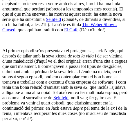
d'episodis no tenen res a veure amb els altres, i no hi ha una línia
argumental que perduri (sobretot a les temporades més recents). El
que sí que m'ha enervat i ha motivat aquest escrit, ha estat la nova
sèrie que ha substituït a
Seinfeld
(Canal+, de dimarts a divendres, si
no hi ha futbol, a les 21h). La sèrie es titula
The Weber Show -
Cursed
, que aquí han traduït com
El Gafe
(Déu n'hi do!).
Al primer episodi se'ns presentava el protagonista, Jack Nagle, qui
després de tallar amb la seva xicota
de tota la vida
i de ser víctima
d'una maledicció (d'aquí ve el títol original) arran d'una cita a cegues
que surt malament, li començaven a passar tot tipus de desgràcies,
culminant amb la pèrdua de la seva feina. L'endemà mateix, en el
suposat segon episodi, podíem contemplar com el bon home ja
tornava a treballar com a executiu d'una empresa de software, i com
tenia una bona relació d'amistat amb la seva
ex
, que inclús l'ajudava
a lligar-se a una altra noia! Tot això em va fer molt mala espina, però
acostumat al surrealisme de
Seinfeld
, no li vaig fer gaire cas. El
problema va venir al quart episodi, que claríssimament era la
continuació del primer: en Jack estava
depre
pel tema de la
ex
i de la
feina, i intentava recuperar les dues coses (no m'acuseu de masclista
per això, eh? :P).