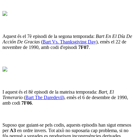
Aquest és el 7è episodi de la segona temporada:
Bart En El Día De
Acción De Gracias
(
Bart Vs. Thanksgiving Day
), emès el 22 de
novembre de 1990, amb codi d'episodi
7F07
.
I aquest és el 8è episodi de la mateixa temporada:
Bart, El
Temerario
(
Bart The Daredevil
), emès el 6 de desembre de 1990,
amb codi
7F06
.
Suposo que guiant-se pels codis, aquests episodis han sigut emesos
per
A3
en ordre invers. Tot això no suposaria cap problema, si no
fós perquè a vegades es produeixen incongruències derivades