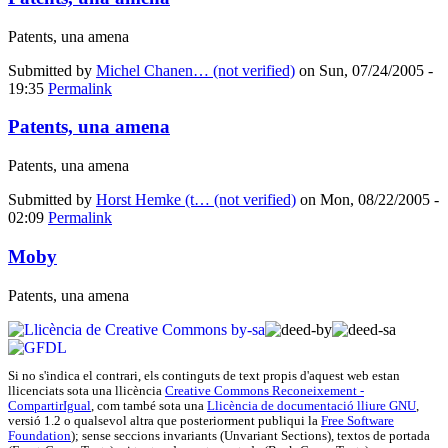
Patents, una amena
Submitted by
Michel Chanen… (not verified)
on Sun, 07/24/2005 -
19:35
Permalink
Patents, una amena
Patents, una amena
Submitted by
Horst Hemke (t… (not verified)
on Mon, 08/22/2005 -
02:09
Permalink
Moby
Patents, una amena
Si no s'indica el contrari, els continguts de text propis d'
aquest web
estan
llicenciats sota una llicència
Creative Commons Reconeixement -
CompartirIgual
, com també sota una
Llicència de documentació lliure GNU
,
versió 1.2 o qualsevol altra que posteriorment publiqui la
Free Software
Foundation
); sense seccions invariants (Unvariant Sections), textos de portada