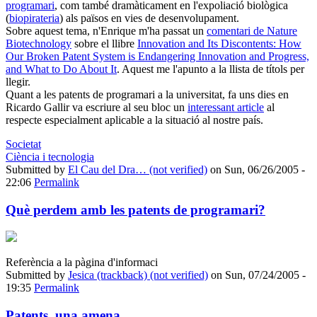
programari
, com també dramàticament en l'expoliació biològica
(
biopirateria
) als països en vies de desenvolupament.
Sobre aquest tema, n'Enrique m'ha passat un
comentari de Nature
Biotechnology
sobre el llibre
Innovation and Its Discontents: How
Our Broken Patent System is Endangering Innovation and Progress,
and What to Do About It
. Aquest me l'apunto a la llista de títols per
llegir.
Quant a les patents de programari a la universitat, fa uns dies en
Ricardo Gallir va escriure al seu bloc un
interessant article
al
respecte especialment aplicable a la situació al nostre país.
Societat
Ciència i tecnologia
Submitted by
El Cau del Dra… (not verified)
on Sun, 06/26/2005 -
22:06
Permalink
Què perdem amb les patents de programari?
Referència a la pàgina d'informaci
Submitted by
Jesica (trackback) (not verified)
on Sun, 07/24/2005 -
19:35
Permalink
Patents, una amena