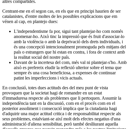
altres compartides.
Centrant-me en el segon cas, en els que en principi haurien de ser
catalanistes, d'entre moltes de les possibles explicacions que em
vénen al cap, en plantejo dues:
L'independentisme fa por, sigui tant plantejar-ho com només
anomenar-ho. Això tinc la impressió que és fruit d'associar-lo
amb la violència o amb la deprivació dels drets individuals, i
és una concepció intencionalment promoguda pels mitjans del
país o estrangers que hi estan en contra, i fora de context amb
la realitat social del nostre país.
Davant de la incertesa del com, més val ni plantejar-s'ho. Amb
això es prefereix eludir la reflexió ulterior sobre el tema que
sempre és una cosa beneficiosa, a expenses de continuar
patint les imperfeccions i vicis actuals.
En conclusió, totes dues actituds des del meu punt de vista
provoquen que la societat hagi de romandre en un estat
d'immaduresa respecte als problemes que li pertoquen. Assumir la
independència tant en la discussió, com en el procés com en el
posterior assoliment i consecució implica que la ciutadania hagi
d'adquirir una major actitud critica i de responsabilitat respecte als
seus problemes, estalviant-se així molt dels efectes negatius d'una
administració d'aliena sensibilitat, però també deslliurant aquella