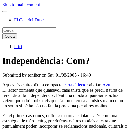
Skip to main content
El Cau del Drac
Inici
Independència: Com?
Submitted by
toniher
on
Sat, 01/08/2005 - 16:49
Aquest és el títol d'una compacta
carta al lector
al diari
Avui
.
El lector comenta que qualsevol catalanista que es preciï hauria de
reivindicar la independència. Fent una ullada al panorama actual,
veiem que o bé molts dels que s'anomenen catalanistes realment no
ho són o si bé ho són no fan la proclama per altres motius.
En el primer cas doncs, definir-se com a catalanista és com una
estratègia de màrqueting per defensar altres models encara que
puntualment poden incorporar-se reclamacions nacionals, culturals o