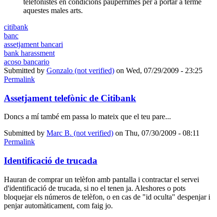
telefonistes en condicions paupèrrimes per a portar a terme
aquestes males arts.
citibank
banc
assetjament bancari
bank harassment
acoso bancario
Submitted by
Gonzalo (not verified)
on Wed, 07/29/2009 - 23:25
Permalink
Assetjament telefònic de Citibank
Doncs a mí també em passa lo mateix que el teu pare...
Submitted by
Marc B. (not verified)
on Thu, 07/30/2009 - 08:11
Permalink
Identificació de trucada
Hauran de comprar un telèfon amb pantalla i contractar el servei
d'identificació de trucada, si no el tenen ja. Aleshores o pots
bloquejar els números de telèfon, o en cas de "id oculta" despenjar i
penjar automàticament, com faig jo.