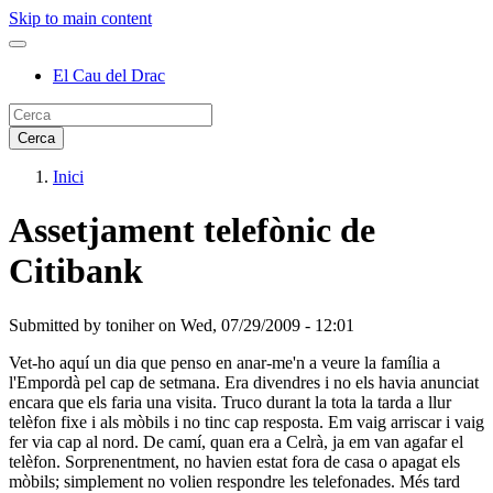
Skip to main content
El Cau del Drac
Inici
Assetjament telefònic de
Citibank
Submitted by
toniher
on
Wed, 07/29/2009 - 12:01
Vet-ho aquí un dia que penso en anar-me'n a veure la família a
l'Empordà pel cap de setmana. Era divendres i no els havia anunciat
encara que els faria una visita. Truco durant la tota la tarda a llur
telèfon fixe i als mòbils i no tinc cap resposta. Em vaig arriscar i vaig
fer via cap al nord. De camí, quan era a Celrà, ja em van agafar el
telèfon. Sorprenentment, no havien estat fora de casa o apagat els
mòbils; simplement no volien respondre les telefonades. Més tard