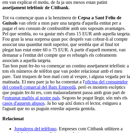
em van explicar el motiu, de fa ja uns mesos estan patint
assetjament telefònic de Citibank
.
Tot va començar quan a la benzinera de
Cepsa a Sant Feliu de
Guixols
van oferir a mon pare una targeta d'aquella entitat per a
pagar el seu consum de combustible amb uns suposats avantatges.
Pel que sembla, no va gastar més d'uns 15 EUR amb aquella targeta.
Fou gran la seua sorpresa quan poc després van cobrar-li al compte
associat una quantitat molt superior, que sembla que al final tot
plegat han estat entre 60 o 75 EUR. A partir d'aquell moment, van
demanar a l'entitat del compte que es rebutgés els cobraments
associats a aquella targeta.
Tan bon punt fer-ho va començar un continu assetjament telefònic a
tots els números de telèfon que van poder relacionar amb el meu
pare. Tant truquen de bon matí com al vespre, i alguna vegada per la
matinada. El meu pare ja ho ha comentat a l'
oficina del consumidor
del consell comarcal del Baix Empordà
, però es mostren escèptics
que puguin fer-hi res, com malauradament passa amb gran part de
l'
entramat mafiós al nostre país
. Segons he pogut llegir, són més els
casos d'aquests abusos
. Ja ho sap així doncs el lector, estigueu a
l'aguait que no us puguin enredar aquesta gentola.
Relacionat
Jornaleros del teléfono
. Empreses com Citibank utilitzen a