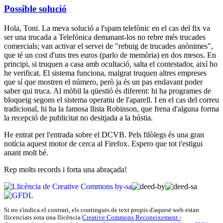
Possible solució
Hola, Toni. La meva solució a l'spam telefònic en el cas del fix va
ser una trucada a Telefónica demanant-los no rebre més trucades
comercials; van activar el servei de "rebuig de trucades anònimes",
que té un cost d'uns tres euros (parlo de memòria) en dos mesos. En
principi, si truquen a casa amb ocultació, salta el contestador, així ho
he verificat. El sistema funciona, malgrat truquen altres empreses
que sí que mostren el número, però ja és un pas endavant poder
saber qui truca. Al mòbil la qüestió és diferent: hi ha programes de
bloqueig segons el sistema operatiu de l'aparell. I en el cas del correu
tradicional, hi ha la famosa llista Robinson, que frena d'alguna forma
la recepció de publicitat no desitjada a la bústia.
He entrat per l'entrada sobre el DCVB. Pels filòlegs és una gran
notícia aquest motor de cerca al Firefox. Espero que tot t'estigui
anant molt bé.
Rep molts records i forta una abraçada!
Si no s'indica el contrari, els continguts de text propis d'
aquest web
estan
llicenciats sota una llicència
Creative Commons Reconeixement -