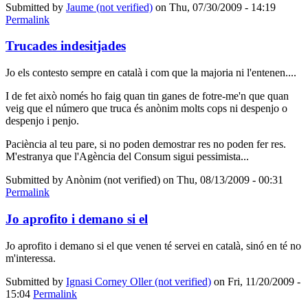
Submitted by
Jaume (not verified)
on Thu, 07/30/2009 - 14:19
Permalink
Trucades indesitjades
Jo els contesto sempre en català i com que la majoria ni l'entenen....
I de fet això només ho faig quan tin ganes de fotre-me'n que quan
veig que el número que truca és anònim molts cops ni despenjo o
despenjo i penjo.
Paciència al teu pare, si no poden demostrar res no poden fer res.
M'estranya que l'Agència del Consum sigui pessimista...
Submitted by
Anònim (not verified)
on Thu, 08/13/2009 - 00:31
Permalink
Jo aprofito i demano si el
Jo aprofito i demano si el que venen té servei en català, sinó en té no
m'interessa.
Submitted by
Ignasi Corney Oller (not verified)
on Fri, 11/20/2009 -
15:04
Permalink